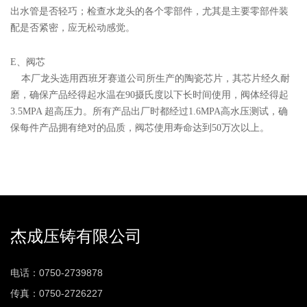
出水管是否轻巧；检查水龙头的各个零部件，尤其是主要零部件装
配是否紧密，应无松动感觉。
E、阀芯
本厂龙头选用西班牙赛道公司所生产的陶瓷芯片，其芯片经久耐
磨，确保产品经得起水温在90摄氏度以下长时间使用，阀体经得起
3.5MPA 超高压力。所有产品出厂时都经过1.6MPA高水压测试，确
保每件产品拥有绝对的品质，阀芯使用寿命达到50万次以上。
杰成压铸有限公司
电话：0750-2739878
传真：0750-2726227