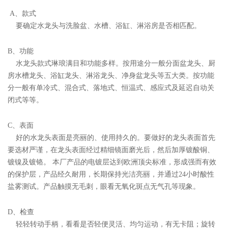
A、款式
要确定水龙头与洗脸盆、水槽、浴缸、淋浴房是否相匹配。
B、功能
水龙头款式琳琅满目和功能多样。按用途分一般分面盆龙头、厨
房水槽龙头、浴缸龙头、淋浴龙头、净身盆龙头等五大类。按功能
分一般有单冷式、混合式、落地式、恒温式、感应式及延迟自动关
闭式等等。
C、表面
好的水龙头表面是亮丽的、使用持久的。要做好的龙头表面首先
要选材严谨，在龙头表面经过精细镜面磨光后，然后加厚镀酸铜、
镀镍及镀铬。 本厂产品的电镀层达到欧洲顶尖标准，形成强而有效
的保护层，产品经久耐用，长期保持光洁亮丽，并通过24小时酸性
盐雾测试。产品触摸无毛刺，眼看无氧化斑点无气孔等现象。
D、检查
轻轻转动手柄，看看是否轻便灵活、均匀运动，有无卡阻；旋转